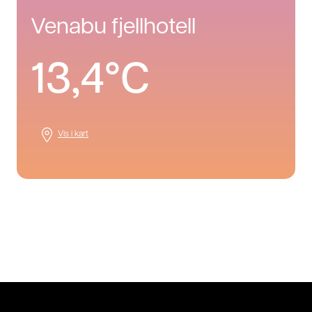
venabu fjellhotell
13,4°C
Vis i kart