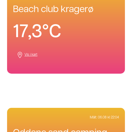
beach club kragerø
17,3°C
Vis i kart
Målt:
06.08 kl 22:04