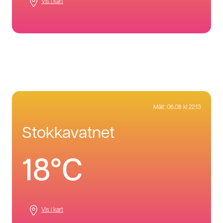
Vis i kart
Målt:
06.08 kl 22:13
stokkavatnet
18°C
Vis i kart