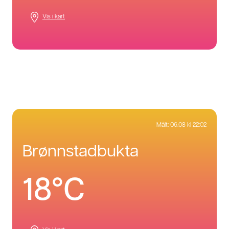
Vis i kart
Målt:
06.08 kl 22:02
brønnstadbukta
18°C