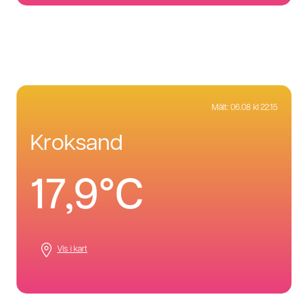
Målt:
06.08 kl 22:15
kroksand
17,9°C
Vis i kart