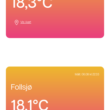
18,3°C
Vis i kart
Målt:
06.08 kl 22:33
follsjø
18,1°C