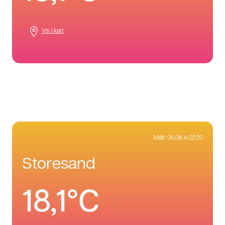
Vis i kart
Målt:
06.08 kl 22:20
storesand
18,1°C