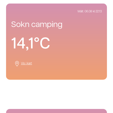
Målt:
06.08 kl 22:13
sokn camping
14,1°C
Vis i kart