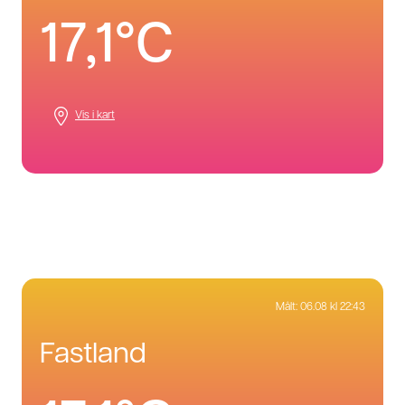
17,1°C
Vis i kart
Målt:
06.08 kl 22:43
fastland