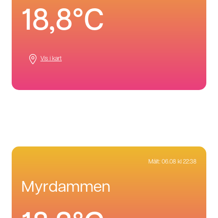
18,8°C
Vis i kart
Målt:
06.08 kl 22:38
myrdammen