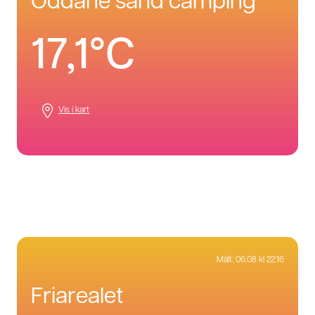
oddane sand camping
17,1°C
Vis i kart
Målt:
06.08 kl 22:16
friarealet