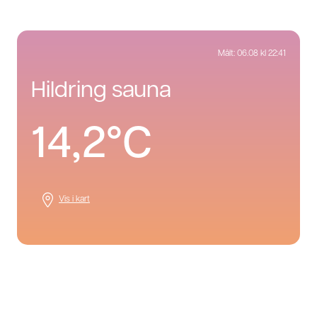
Målt:
06.08 kl 22:41
hildring sauna
14,2°C
Vis i kart