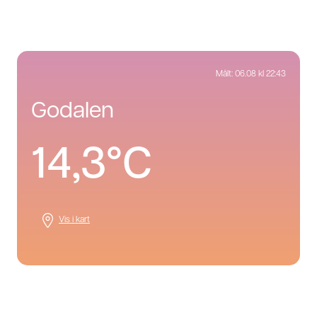
Målt:
06.08 kl 22:43
godalen
14,3°C
Vis i kart