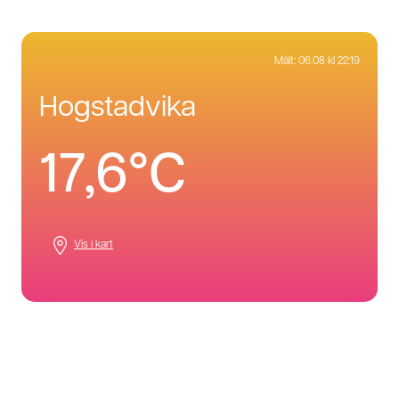
Målt:
06.08 kl 22:19
hogstadvika
17,6°C
Vis i kart