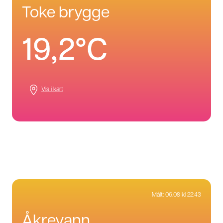
toke brygge
19,2°C
Vis i kart
Målt:
06.08 kl 22:43
åkrevann