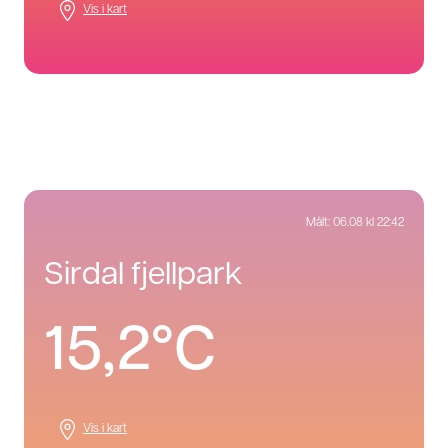
Vis i kart
Målt:
06.08 kl 22:42
sirdal fjellpark
15,2°C
Vis i kart