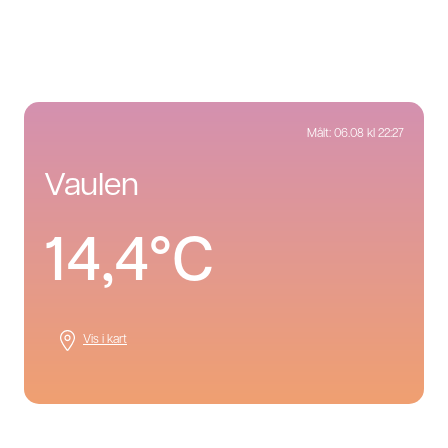
Målt:
06.08 kl 22:27
vaulen
14,4°C
Vis i kart