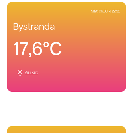
Målt:
06.08 kl 22:32
bystranda
17,6°C
Vis i kart