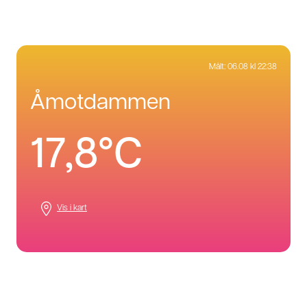
Målt:
06.08 kl 22:38
åmotdammen
17,8°C
Vis i kart