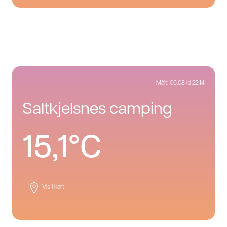
Målt:
06.08 kl 22:14
saltkjelsnes camping
15,1°C
Vis i kart