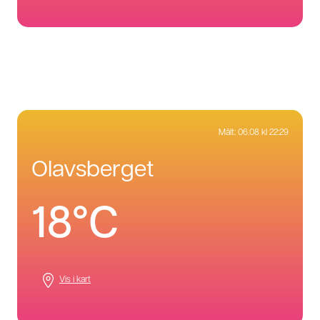
Målt:
06.08 kl 22:29
olavsberget
18°C
Vis i kart