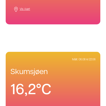
Vis i kart
Målt:
06.08 kl 22:06
skumsjøen
16,2°C