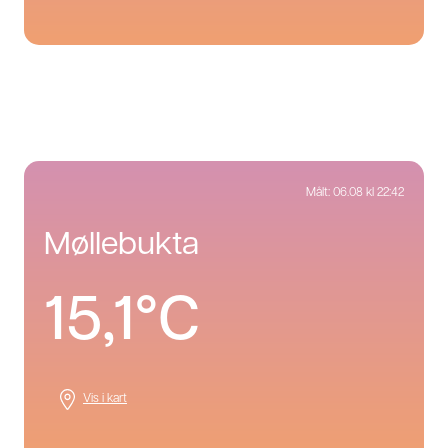
Målt:
06.08 kl 22:42
møllebukta
15,1°C
Vis i kart