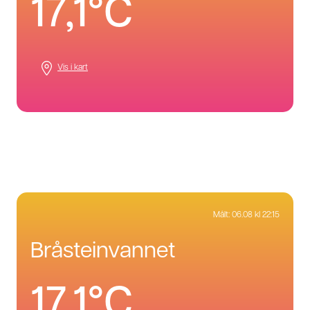
17,1°C
Vis i kart
Målt:
06.08 kl 22:15
bråsteinvannet
17,1°C